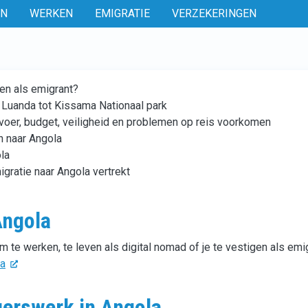
EN
WERKEN
EMIGRATIE
VERZEKERINGEN
en als emigrant?
 Luanda tot Kissama Nationaal park
rvoer, budget, veiligheid en problemen op reis voorkomen
n naar Angola
ola
igratie naar Angola vertrekt
Angola
m te werken, te leven als digital nomad of je te vestigen als emi
la
igerswerk in Angola