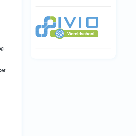
ng,
ker