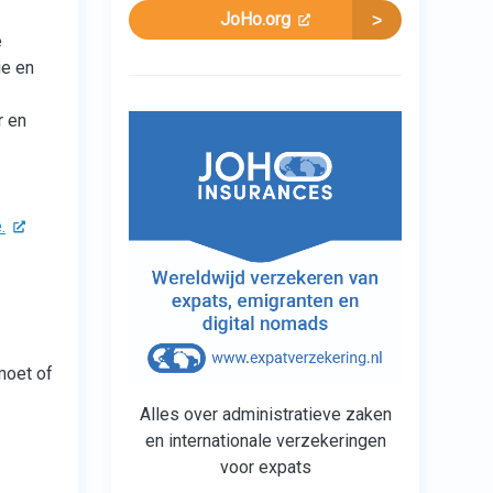
JoHo.org
e
ie en
r en
.
moet of
Alles over administratieve zaken
en internationale verzekeringen
voor expats