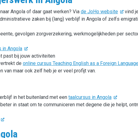
n naar Angola of daar gaat werken? Via
de JoHo website
vind j
ministratieve zaken bij (lang) verblijf in Angola of zelfs emigrat
meente, gevolgen zorgverzekering, werkmogelijkheden per secto
 in Angola
 past bij jouw activiteiten
vertrekt de
online cursus Teaching English as a Foreign Language
n van maar ook zelf heb je er veel profijt van.
erblijf in het buitenland met een
taalcursus in Angola
e beter in staat om te communiceren met degene die je helpt, ont
ngola