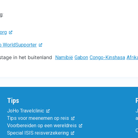
g:
.org
Ho WorldSupporter
tage in het buitenland
Namibië
Gabon
Congo-Kinshasa
Afrik
Tips
JoHo Travelclinic
J
Tips voor meenemen op reis
a
Voorbereiden op een wereldreis
C
Special ISIS reisverzekering