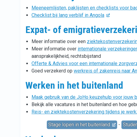
Meeneemlijsten, paklijsten en checklists voor back
Checklist bij lang verblijf in Angola
Expat- of emigratieverzeker
Meer informatie over een
ziektekostenverzekeri
Meer informatie over
internationale verzekeringe
aansprakelijkheid, rechtsbijstand
Offerte & Advies voor een internationale zorgver
Goed verzekerd op
werkreis of zakenreis naar A
Werken in het buitenland
Maak gebruik van de JoHo keuzehulp voor jouw ba
Bekijk alle vacatures in het buitenland en hoe ge
Reis- en ziektekostenverzekering tijdens je we
Stage lopen in het buitenland
-
Studer