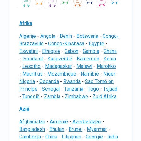
Afrika
Algerije
-
Angola
-
Benin
-
Botswana
-
Congo-
Brazzaville
-
Congo-Kinshasa
-
Egypte
-
Eswatini
-
Ethiopië
-
Gabon
-
Gambia
-
Ghana
-
Ivoorkust
-
Kaapverdië
-
Kameroen
-
Kenia
-
Lesotho
-
Madagaskar
-
Malawi
-
Marokko
-
Mauritius
-
Mozambique
-
Namibië
-
Niger
-
Nigeria
-
Oeganda
-
Rwanda
-
Sao Tomé en
Principe
-
Senegal
-
Tanzania
-
Togo
-
Tsjaad
-
Tunesië
-
Zambia
-
Zimbabwe
-
Zuid Afrika
Azië
Afghanistan
-
Armenië
-
Azerbeidzjan
-
Bangladesh
-
Bhutan
-
Brunei
-
Myanmar
-
Cambodja
-
China
-
Filipijnen
-
Georgië
-
India