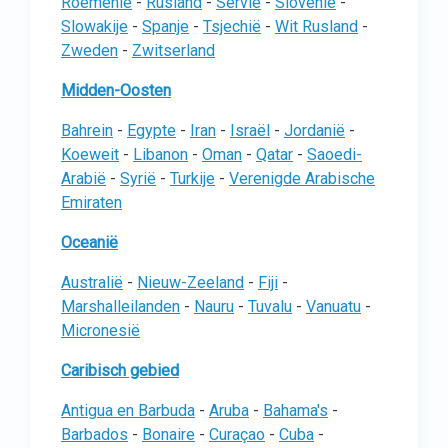
Roemenië
-
Rusland
-
Servië
-
Slovenië
-
Slowakije
-
Spanje
-
Tsjechië
-
Wit Rusland
-
Zweden
-
Zwitserland
Midden-Oosten
Bahrein
-
Egypte
-
Iran
-
Israël
-
Jordanië
-
Koeweit
-
Libanon
-
Oman
-
Qatar
-
Saoedi-
Arabië
-
Syrië
-
Turkije
-
Verenigde Arabische
Emiraten
Oceanië
Australië
-
Nieuw-Zeeland
-
Fiji
-
Marshalleilanden
-
Nauru
-
Tuvalu
-
Vanuatu
-
Micronesië
Caribisch gebied
Antigua en Barbuda
-
Aruba
-
Bahama's
-
Barbados
-
Bonaire
-
Curaçao
-
Cuba
-