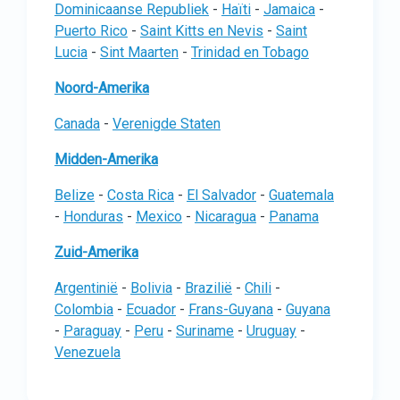
Dominicaanse Republiek
-
Haïti
-
Jamaica
-
Puerto Rico
-
Saint Kitts en Nevis
-
Saint
Lucia
-
Sint Maarten
-
Trinidad en Tobago
Noord-Amerika
Canada
-
Verenigde Staten
Midden-Amerika
Belize
-
Costa Rica
-
El Salvador
-
Guatemala
-
Honduras
-
Mexico
-
Nicaragua
-
Panama
Zuid-Amerika
Argentinië
-
Bolivia
-
Brazilië
-
Chili
-
Colombia
-
Ecuador
-
Frans-Guyana
-
Guyana
-
Paraguay
-
Peru
-
Suriname
-
Uruguay
-
Venezuela