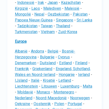
-
Indonesië
-
Irak
-
Japan
-
Kazachstan
-
Kirgizië
-
Laos
-
Malediven
-
Maleisië
-
Mongolië
-
Nepal
-
Oezbekistan
-
Pakistan
-
Papoea Nieuw-Guinea
-
Singapore
-
Sri Lanka
-
Tadzjikistan
-
Taiwan
-
Thailand
-
Turkmenistan
-
Vietnam
-
Zuid-Korea
Europa
Albanië
-
Andorra
-
België
-
Bosnië-
Herzegovina
-
Bulgarije
-
Cyprus
-
Denemarken
-
Duitsland
-
Estland
-
Finland
-
Frankrijk
-
Griekenland
-
Engeland, Schotland,
Wales en Noord-Ierland
-
Hongarije
-
Ierland
-
IJsland
-
Italië
-
Kroatië
-
Letland
-
Liechtenstein
-
Litouwen
-
Luxemburg
-
Malta
-
Moldavië
-
Monaco
-
Montenegro
-
Nederland
-
Noord-Macedonië
-
Noorwegen
-
Oekraïne
-
Oostenrijk
-
Polen
-
Portugal
-