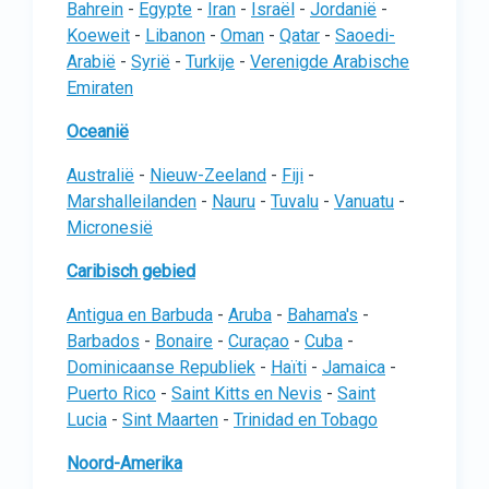
Bahrein
-
Egypte
-
Iran
-
Israël
-
Jordanië
-
Koeweit
-
Libanon
-
Oman
-
Qatar
-
Saoedi-
Arabië
-
Syrië
-
Turkije
-
Verenigde Arabische
Emiraten
Oceanië
Australië
-
Nieuw-Zeeland
-
Fiji
-
Marshalleilanden
-
Nauru
-
Tuvalu
-
Vanuatu
-
Micronesië
Caribisch gebied
Antigua en Barbuda
-
Aruba
-
Bahama's
-
Barbados
-
Bonaire
-
Curaçao
-
Cuba
-
Dominicaanse Republiek
-
Haïti
-
Jamaica
-
Puerto Rico
-
Saint Kitts en Nevis
-
Saint
Lucia
-
Sint Maarten
-
Trinidad en Tobago
Noord-Amerika