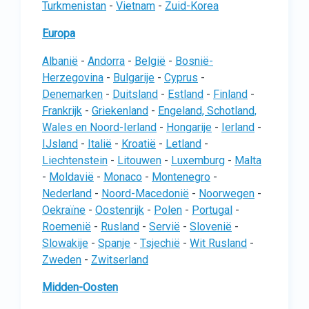
Turkmenistan
-
Vietnam
-
Zuid-Korea
Europa
Albanië
-
Andorra
-
België
-
Bosnië-
Herzegovina
-
Bulgarije
-
Cyprus
-
Denemarken
-
Duitsland
-
Estland
-
Finland
-
Frankrijk
-
Griekenland
-
Engeland, Schotland,
Wales en Noord-Ierland
-
Hongarije
-
Ierland
-
IJsland
-
Italië
-
Kroatië
-
Letland
-
Liechtenstein
-
Litouwen
-
Luxemburg
-
Malta
-
Moldavië
-
Monaco
-
Montenegro
-
Nederland
-
Noord-Macedonië
-
Noorwegen
-
Oekraïne
-
Oostenrijk
-
Polen
-
Portugal
-
Roemenië
-
Rusland
-
Servië
-
Slovenië
-
Slowakije
-
Spanje
-
Tsjechië
-
Wit Rusland
-
Zweden
-
Zwitserland
Midden-Oosten