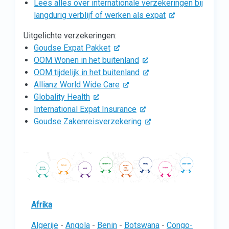
Lees alles over internationale verzekeringen bij
langdurig verblijf of werken als expat
Uitgelichte verzekeringen:
Goudse Expat Pakket
OOM Wonen in het buitenland
OOM tijdelijk in het buitenland
Allianz World Wide Care
Globality Health
International Expat Insurance
Goudse Zakenreisverzekering
Afrika
Algerije
-
Angola
-
Benin
-
Botswana
-
Congo-