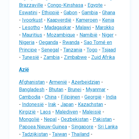
Brazzaville
-
Congo-Kinshasa
-
Egypte
-
Eswatini
-
Ethiopië
-
Gabon
-
Gambia
-
Ghana
-
Ivoorkust
-
Kaapverdië
-
Kameroen
-
Kenia
-
Lesotho
-
Madagaskar
-
Malawi
-
Marokko
-
Mauritius
-
Mozambique
-
Namibië
-
Niger
-
Nigeria
-
Oeganda
-
Rwanda
-
Sao Tomé en
Principe
-
Senegal
-
Tanzania
-
Togo
-
Tsjaad
-
Tunesië
-
Zambia
-
Zimbabwe
-
Zuid Afrika
Azië
Afghanistan
-
Armenië
-
Azerbeidzjan
-
Bangladesh
-
Bhutan
-
Brunei
-
Myanmar
-
Cambodja
-
China
-
Filipijnen
-
Georgië
-
India
-
Indonesië
-
Irak
-
Japan
-
Kazachstan
-
Kirgizië
-
Laos
-
Malediven
-
Maleisië
-
Mongolië
-
Nepal
-
Oezbekistan
-
Pakistan
-
Papoea Nieuw-Guinea
-
Singapore
-
Sri Lanka
-
Tadzjikistan
-
Taiwan
-
Thailand
-