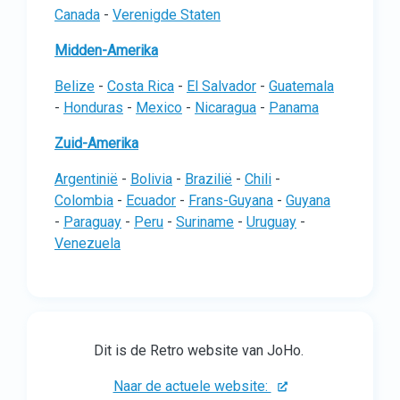
Canada
-
Verenigde Staten
Midden-Amerika
Belize
-
Costa Rica
-
El Salvador
-
Guatemala
-
Honduras
-
Mexico
-
Nicaragua
-
Panama
Zuid-Amerika
Argentinië
-
Bolivia
-
Brazilië
-
Chili
-
Colombia
-
Ecuador
-
Frans-Guyana
-
Guyana
-
Paraguay
-
Peru
-
Suriname
-
Uruguay
-
Venezuela
Dit is de Retro website van JoHo.
Naar de actuele website: