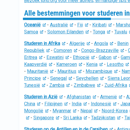
Bezoek joho.org voor meer advies, en handige tips e
Alle bestemmingen voor studeren in
Oceanië
-
Australië
-
Fiji
-
Kiribati
-
Marsha
Samoa
-
Solomon Eilanden
-
Tonga
-
Tuvalu
Studeren in Afrika
-
Algerije
-
Angola
-
Benin
Republiek
-
Comoren
-
Congo-Brazzaville
-
Eritrea
-
Eswatini
-
Ethiopië
-
Gabon
-
Gam
Kaapverdië
-
Kameroen
-
Kenia
-
Lesotho
-
Mauritanië
-
Mauritius
-
Mozambique
-
Nam
Principe
-
Senegal
-
Seychellen
-
Sierra Leo
Tunesië
-
Zambia
-
Zimbabwe
-
Zuid-Afrika
Studeren in Azië
-
Afghanistan
-
Armenië
-
A
China
-
Filipijnen
-
India
-
Indonesië
-
Jap
Mongolië
-
Myanmar
-
Nepal
-
Noord-Korea
-
Singapore
-
Sri Lanka
-
Tadzjikistan
-
Ta
Studeren op de Antillen en in de Caraïben
-
Antigu