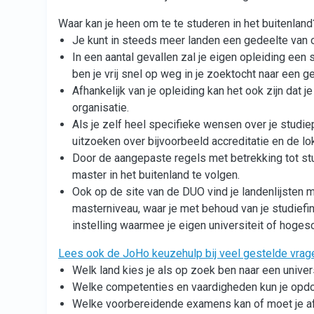
Waar kan je heen om te te studeren in het buitenland
Je kunt in steeds meer landen een gedeelte van of
In een aantal gevallen zal je eigen opleiding e
ben je vrij snel op weg in je zoektocht naar een g
Afhankelijk van je opleiding kan het ook zijn dat
organisatie.
Als je zelf heel specifieke wensen over je studie
uitzoeken over bijvoorbeeld accreditatie en de lo
Door de aangepaste regels met betrekking tot stud
master in het buitenland te volgen.
Ook op de site van de DUO vind je landenlijsten m
masterniveau, waar je met behoud van je studiefin
instelling waarmee je eigen universiteit of hoges
Lees ook de JoHo keuzehulp bij veel gestelde vrage
Welk land kies je als op zoek ben naar een univer
Welke competenties en vaardigheden kun je opdoen
Welke voorbereidende examens kan of moet je afle