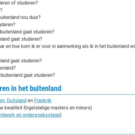
 leren of studeren?
n?
buitenland nou duur?
tuderen?
t buitenland gaat studeren?
enland gaat studeren?
 en hoe kom ik er voor in aanmerking als ik in het buitenland wi
enland gaat studeren?
tenland?
t buitenland gaat studeren?
en in het buitenland
en
,
Duitsland
en
Frankrijk
e kwaliteit Engelstalige masters en minors)
eldwerk en onderzoeksstage
)