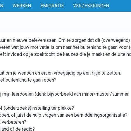
EN
WERKEN
EMIGRATIE
VERZEKERINGEN
ntuur en nieuwe belevenissen. Om te zorgen dat dit (overwegend)
weten wat jouw motivatie is om naar het buitenland te gaan voor 
eft invloed op je zoektocht, de keuzes die je maakt en de uiteind
 om je wensen en eisen vroegtijdig op een rijtje te zetten.
het buitenland te gaan doen?
ij mijn leerdoelen (denk bijvoorbeeld aan minor/master/summer
of (onderzoeks)instelling ter plekke?
doen, of juist de hulp vragen van een bemiddelingsorganisatie?
l verbeteren?
 land of de regio?