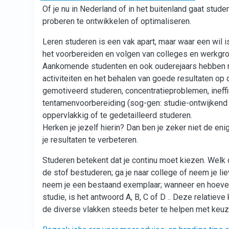
Of je nu in Nederland of in het buitenland gaat stud
proberen te ontwikkelen of optimaliseren.
Leren studeren is een vak apart, maar waar een wil 
het voorbereiden en volgen van colleges en werkgro
Aankomende studenten en ook ouderejaars hebben n
activiteiten en het behalen van goede resultaten op 
gemotiveerd studeren, concentratieproblemen, ineffic
tentamenvoorbereiding (sog-gen: studie-ontwijkend g
oppervlakkig of te gedetailleerd studeren.
Herken je jezelf hierin? Dan ben je zeker niet de e
je resultaten te verbeteren.
Studeren betekent dat je continu moet kiezen. Welk d
de stof bestuderen; ga je naar college of neem je lie
neem je een bestaand exemplaar; wanneer en hoeveel
studie, is het antwoord A, B, C of D .. Deze relatie
de diverse vlakken steeds beter te helpen met keu