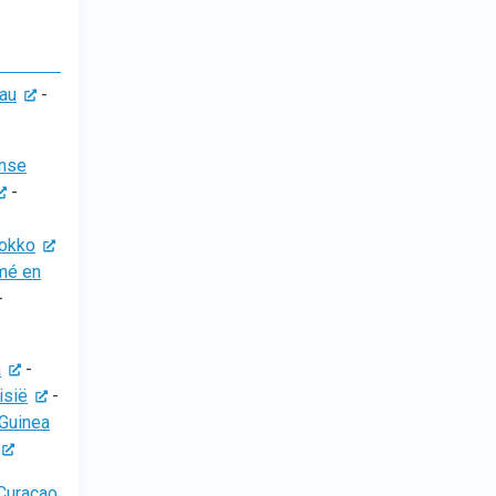
au
-
anse
-
okko
mé en
-
a
-
isië
-
Guinea
Curaçao