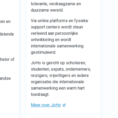
tolerante, verdraagzame en
duurzame wereld.
Via online platforms en fysieke
ten en
support centers wordt steun
verleend aan persoonlijke
ddelende
ontwikkeling en wordt
internationale samenwerking
gestimuleerd.
helor of
JoHo is gericht op scholieren,
studenten, expats, ondernemers,
p
reizigers, vrijwilligers en iedere
landse
organisatie die internationale
samenwerking een warm hart
toedraagt.
Meer over JoHo