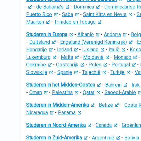
-
de Bahama's
-
Dominica
-
Dominicaanse R
Puerto Rico
-
Saba
-
Saint Kitts en Nevis
-
Sa
Maarten
-
Trinidad en Tobago
Studeren in Europa
-
Albanië
-
Andorra
-
Belg
-
Duitsland
-
Engeland (Verenigd Koninkrijk)
-
E
Hongarije
-
Ierland
-
IJsland
-
Italië
-
Koso
Luxemburg
-
Malta
-
Moldavië
-
Monaco
Oekraïne
-
Oostenrijk
-
Polen
-
Portugal
-
Slowakije
-
Spanje
-
Tsjechië
-
Turkije
-
Va
Studeren in het Midden-Oosten
-
Bahrein
-
Irak
-
Oman
-
Palestina
-
Qatar
-
Saoedi-Arabië
Studeren in Midden-Amerika
-
Belize
-
Costa R
Nicaragua
-
Panama
Studeren in Noord-Amerika
-
Canada
-
Groenla
Studeren in Zuid-Amerika
-
Argentinië
-
Bolivia