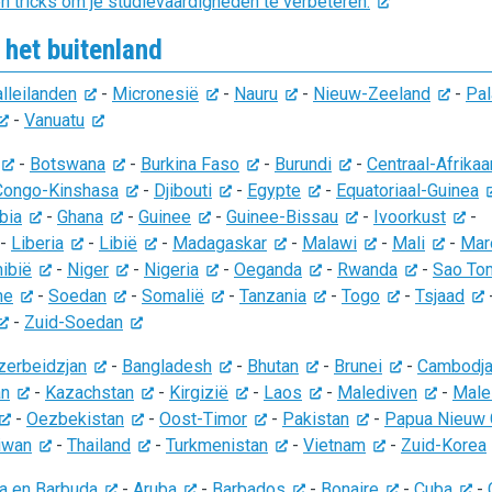
n tricks om je studievaardigheden te verbeteren.
 het buitenland
lleilanden
-
Micronesië
-
Nauru
-
Nieuw-Zeeland
-
Pal
-
Vanuatu
-
Botswana
-
Burkina Faso
-
Burundi
-
Centraal-Afrika
Congo-Kinshasa
-
Djibouti
-
Egypte
-
Equatoriaal-Guinea
bia
-
Ghana
-
Guinee
-
Guinee-Bissau
-
Ivoorkust
-
-
Liberia
-
Libië
-
Madagaskar
-
Malawi
-
Mali
-
Mar
ibië
-
Niger
-
Nigeria
-
Oeganda
-
Rwanda
-
Sao To
ne
-
Soedan
-
Somalië
-
Tanzania
-
Togo
-
Tsjaad
-
Zuid-Soedan
zerbeidzjan
-
Bangladesh
-
Bhutan
-
Brunei
-
Cambodj
an
-
Kazachstan
-
Kirgizië
-
Laos
-
Malediven
-
Male
-
Oezbekistan
-
Oost-Timor
-
Pakistan
-
Papua Nieuw 
iwan
-
Thailand
-
Turkmenistan
-
Vietnam
-
Zuid-Korea
a en Barbuda
-
Aruba
-
Barbados
-
Bonaire
-
Cuba
-