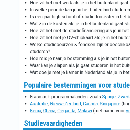
Hoe zit het met werk als je in het buitenland gaat
In welke periode kan je in het buitenland studere
Is een jaar high school of studie trimester in het 
Wat zijn de kosten als je in het buitenland gaat s
Hoe zit het met de studiefinanciering als je in he
Hoe zit het met je OV-chipkaart als je in het buit
Welke studiebeurzen & fondsen zijn er beschikbaar
studeren?
Hoe reis je naar je bestemming als je in het buit
Waar kan je slapen als je gaat studeren in het bui
Wat doe je met je kamer in Nederland als je in he
Populaire bestemmingen voor studer
Erasmus+ programmalanden, zoals
Spanje
,
Zwed
Australië
,
Nieuw-Zeeland
,
Canada
,
Singapore
(hog
Kenia
,
Ghana
,
Oeganda
,
Malawi
(met name voor
v
Studievaardigheden