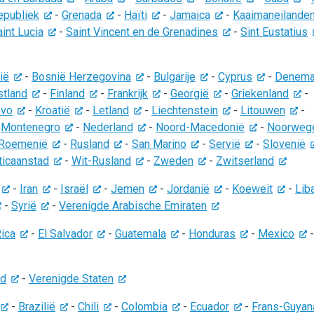
epubliek
-
Grenada
-
Haïti
-
Jamaica
-
Kaaimaneilande
int Lucia
-
Saint Vincent en de Grenadines
-
Sint Eustatius
ië
-
Bosnië Herzegovina
-
Bulgarije
-
Cyprus
-
Denema
stland
-
Finland
-
Frankrijk
-
Georgië
-
Griekenland
-
vo
-
Kroatië
-
Letland
-
Liechtenstein
-
Litouwen
-
-
Montenegro
-
Nederland
-
Noord-Macedonië
-
Noorweg
Roemenië
-
Rusland
-
San Marino
-
Servië
-
Slovenië
ticaanstad
-
Wit-Rusland
-
Zweden
-
Zwitserland
-
Iran
-
Israël
-
Jemen
-
Jordanië
-
Koeweit
-
Lib
-
Syrië
-
Verenigde Arabische Emiraten
ica
-
El Salvador
-
Guatemala
-
Honduras
-
Mexico
-
nd
-
Verenigde Staten
-
Brazilië
-
Chili
-
Colombia
-
Ecuador
-
Frans-Guyan