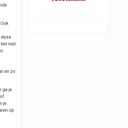
iode
. Ook
n deze
het niet
en
an en zo
e ga je
 of
n je
jaren op