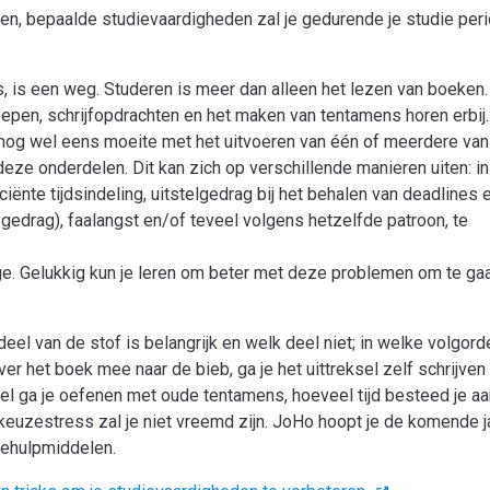
eren, bepaalde studievaardigheden zal je gedurende je studie per
is, is een weg. Studeren is meer dan alleen het lezen van boeken
epen, schrijfopdrachten en het maken van tentamens horen erbij.
og wel eens moeite met het uitvoeren van één of meerdere va
deze onderdelen. Dit kan zich op verschillende manieren uiten: in 
iënte tijdsindeling, uitstelgedrag bij het behalen van deadlines 
edrag), faalangst en/of teveel volgens hetzelfde patroon, te
nige. Gelukkig kun je leren om beter met deze problemen om te ga
eel van de stof is belangrijk en welk deel niet; in welke volgord
ver het boek mee naar de bieb, ga je het uittreksel zelf schrijven
 ga je oefenen met oude tentamens, hoeveel tijd besteed je aa
ve keuzestress zal je niet vreemd zijn. JoHo hoopt je de komende 
zehulpmiddelen.