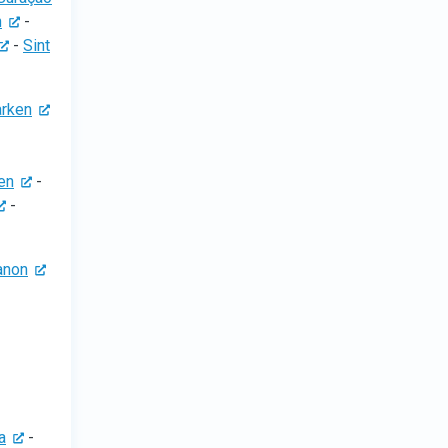
n
-
-
Sint
rken
en
-
-
anon
a
-