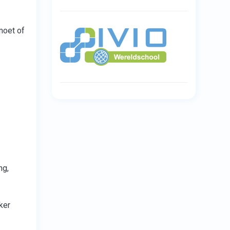
moet of
ng,
ker