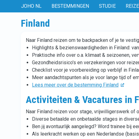
JOHO NL
BESTEMMINGEN
STUDIE
REIZ
Finland
Naar Finland reizen om te backpacken of je te vesti
Highlights & bezienswaardigheden in Finland: van
Praktische info over o.a. klimaat & seizoenen, ve
Gezondheidsrisico's en verzekeringen voor reizen
Checklist voor je voorbereiding op verblijf in Finl
Meer aandachtspunten als je voor lange tijd of emi
Lees meer over de bestemming Finland
Activiteiten & Vacatures in 
Naar Finland reizen voor stage, vrijwilligerswerk of 
Diverse betaalde en onbetaalde stages in diverse
Ben jij avontuurlijk aangelegd? Word trainee bij ee
Als leerkracht werken op een Nederlandse (basis