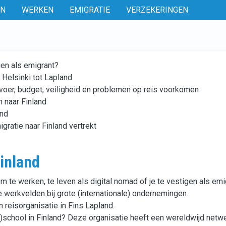
EN
WERKEN
EMIGRATIE
VERZEKERINGEN
gen als emigrant?
 Helsinki tot Lapland
rvoer, budget, veiligheid en problemen op reis voorkomen
 naar Finland
and
gratie naar Finland vertrekt
Finland
om te werken, te leven als digital nomad of je te vestigen als em
 werkvelden bij grote (internationale) ondernemingen.
n reisorganisatie in Fins Lapland.
)school in Finland? Deze organisatie heeft een wereldwijd netw