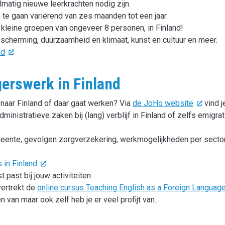
matig nieuwe leerkrachten nodig zijn.
 te gaan variërend van zes maanden tot een jaar.
 kleine groepen van ongeveer 8 personen, in Finland!
escherming, duurzaamheid en klimaat, kunst en cultuur en meer.
nd
igerswerk in Finland
n naar Finland of daar gaat werken? Via
de JoHo website
vind j
ministratieve zaken bij (lang) verblijf in Finland of zelfs emigrat
meente, gevolgen zorgverzekering, werkmogelijkheden per secto
 in Finland
t past bij jouw activiteiten
vertrekt de
online cursus Teaching English as a Foreign Language
n van maar ook zelf heb je er veel profijt van.