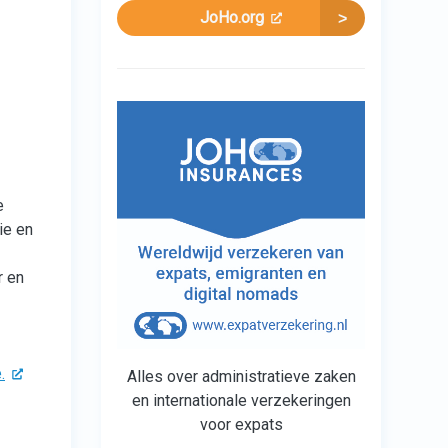
JoHo.org
e
ie en
r en
.
Alles over administratieve zaken
en internationale verzekeringen
voor expats