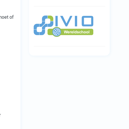
moet of
r