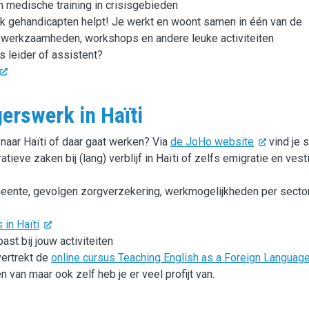
 medische training in crisisgebieden
lijk gehandicapten helpt! Je werkt en woont samen in één van de
werkzaamheden, workshops en andere leuke activiteiten
ls leider of assistent?
gerswerk in Haïti
 naar Haïti of daar gaat werken? Via
de JoHo website
vind je 
tieve zaken bij (lang) verblijf in Haïti of zelfs emigratie en vest
meente, gevolgen zorgverzekering, werkmogelijkheden per secto
 in Haïti
ast bij jouw activiteiten
vertrekt de
online cursus Teaching English as a Foreign Language
n van maar ook zelf heb je er veel profijt van.