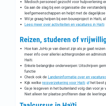
Medisch personeel gezocht voor hulpverlening en
Ga aan de slag bij een organisatie die verstande
leefgemeenschappen en helpt met de dagelijkse 
Wil je graag helpen bij een bouwproject in Haïti, a
Lees meer over activiteiten en vacatures in Haïti
Reizen, studeren of vrijwilli
Hoe kan JoHo je van dienst zijn als je gaat reizen
meer info over allerlei achtergronden en administra
Haïti.
Enkele belangrijke onderwerpen: Uitschrijven ge
functie
Check ook de
Landeninformatie over en vacatures
Kijk welke
reisverzekering voor Haïti
het best p
Ga je lesgeven in het buitenland volg dan voor je 
Niet alleen ter plaatse profiteren daar de leerlinge
Taalcursus in Haïti