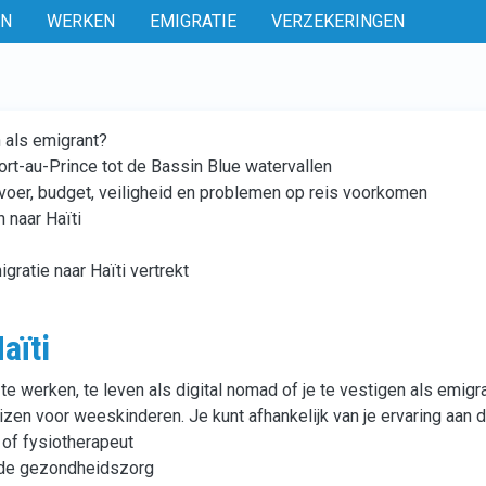
EN
WERKEN
EMIGRATIE
VERZEKERINGEN
n als emigrant?
ort-au-Prince tot de Bassin Blue watervallen
rvoer, budget, veiligheid en problemen op reis voorkomen
 naar Haïti
gratie naar Haïti vertrekt
aïti
 te werken, te leven als digital nomad of je te vestigen als emigr
zen voor weeskinderen. Je kunt afhankelijk van je ervaring aan 
r of fysiotherapeut
n de gezondheidszorg