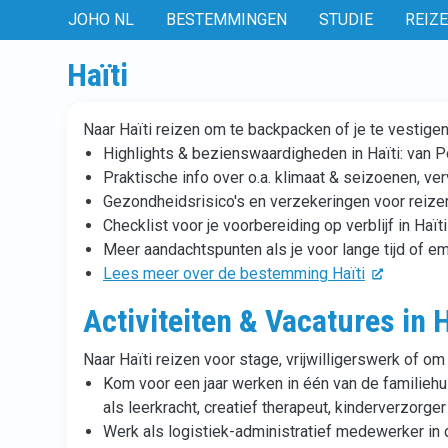
JOHO NL
BESTEMMINGEN
STUDIE
REIZ
Haïti
Naar Haïti reizen om te backpacken of je te vestige
Highlights & bezienswaardigheden in Haïti: van P
Praktische info over o.a. klimaat & seizoenen, ve
Gezondheidsrisico's en verzekeringen voor reizen
Checklist voor je voorbereiding op verblijf in Haïti
Meer aandachtspunten als je voor lange tijd of emi
Lees meer over de bestemming Haïti
Activiteiten & Vacatures in H
Naar Haïti reizen voor stage, vrijwilligerswerk of om
Kom voor een jaar werken in één van de familiehui
als leerkracht, creatief therapeut, kinderverzorge
Werk als logistiek-administratief medewerker i