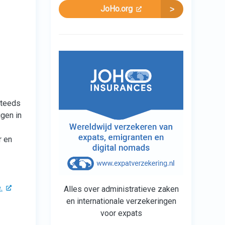
JoHo.org
steeds
igen in
r en
.
Alles over administratieve zaken
en internationale verzekeringen
voor expats