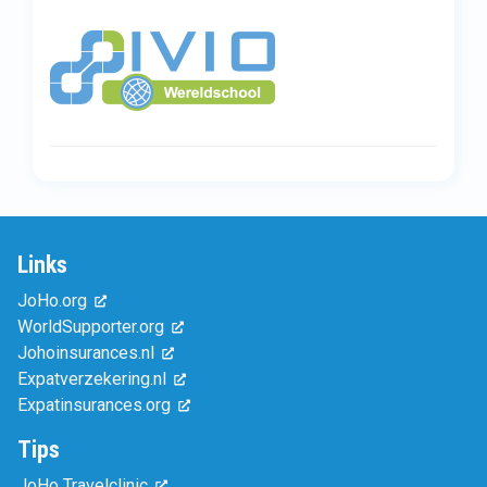
Links
JoHo.org
WorldSupporter.org
Johoinsurances.nl
Expatverzekering.nl
Expatinsurances.org
Tips
JoHo Travelclinic