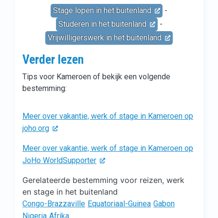
Stage lopen in het buitenland
-
Studeren in het buitenland
-
Vrijwilligerswerk in het buitenland
Verder lezen
Tips voor Kameroen of bekijk een volgende
bestemming:
Meer over vakantie, werk of stage in Kameroen op
joho.org
Meer over vakantie, werk of stage in Kameroen op
JoHo WorldSupporter
Gerelateerde bestemming voor reizen, werk
en stage in het buitenland
Congo-Brazzaville
Equatoriaal-Guinea
Gabon
Nigeria
Afrika