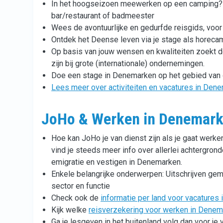
In het hoogseizoen meewerken op een camping? Er z
bar/restaurant of badmeester
Wees de avontuurlijke en gedurfde reisgids, voo
Ontdek het Deense leven via je stage als hore
Op basis van jouw wensen en kwaliteiten zoekt 
zijn bij grote (internationale) ondernemingen.
Doe een stage in Denemarken op het gebied van 
Lees meer over activiteiten en vacatures in Den
JoHo & Werken in Denemar
Hoe kan JoHo je van dienst zijn als je gaat werke
vind je steeds meer info over allerlei achtergrond
emigratie en vestigen in Denemarken.
Enkele belangrijke onderwerpen: Uitschrijven ge
sector en functie
Check ook de
informatie per land voor vacatures 
Kijk welke
reisverzekering voor werken in Dene
Ga je lesgeven in het buitenland volg dan voor je 