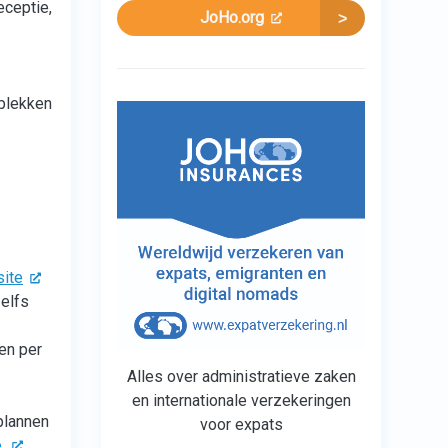
eceptie,
JoHo.org
eplekken
ite
zelfs
en per
Alles over administratieve zaken
en internationale verzekeringen
plannen
voor expats
.