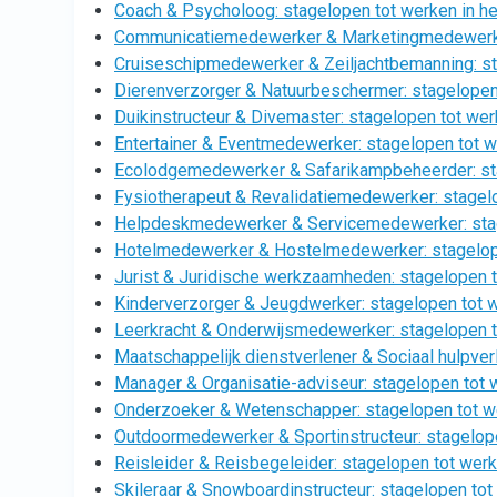
Coach & Psycholoog: stagelopen tot werken in he
Communicatiemedewerker & Marketingmedewerker:
Cruiseschipmedewerker & Zeiljachtbemanning: sta
Dierenverzorger & Natuurbeschermer: stagelope
Duikinstructeur & Divemaster: stagelopen tot werk
Entertainer & Eventmedewerker: stagelopen tot we
Ecolodgemedewerker & Safarikampbeheerder: stag
Fysiotherapeut & Revalidatiemedewerker: stagelo
Helpdeskmedewerker & Servicemedewerker: stage
Hotelmedewerker & Hostelmedewerker: stagelop
Jurist & Juridische werkzaamheden: stagelopen t
Kinderverzorger & Jeugdwerker: stagelopen tot
Leerkracht & Onderwijsmedewerker: stagelopen 
Maatschappelijk dienstverlener & Sociaal hulpver
Manager & Organisatie-adviseur: stagelopen tot
Onderzoeker & Wetenschapper: stagelopen tot 
Outdoormedewerker & Sportinstructeur: stagelop
Reisleider & Reisbegeleider: stagelopen tot wer
Skileraar & Snowboardinstructeur: stagelopen tot