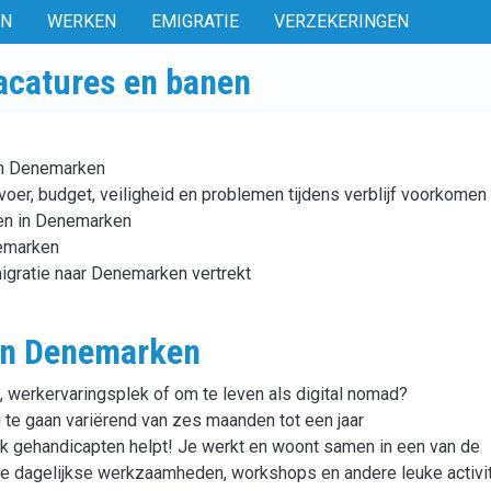
EN
WERKEN
EMIGRATIE
VERZEKERINGEN
acatures en banen
 in Denemarken
rvoer, budget, veiligheid en problemen tijdens verblijf voorkomen
en in Denemarken
nemarken
migratie naar Denemarken vertrekt
 in Denemarken
, werkervaringsplek of om te leven als digital nomad?
 te gaan variërend van zes maanden tot een jaar
lijk gehandicapten helpt! Je werkt en woont samen in een van de
e dagelijkse werkzaamheden, workshops en andere leuke activit