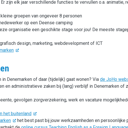
ijn elk jaar verschillende functies te vervullen o.a. animatie, r
r kleine groepen van ongeveer 8 personen
camedewerker op een Deense camping
deze organisatie een geschikte stage voor jou! De meeste stag
grafisch design, marketing, webdevelopment of ICT
emarken
ken
n in Denemarken of daar (tijdelijk) gaat wonen? Via
de JoHo webs
en en administratieve zaken bij (lang) verblijf in Denemarken of 
meente, gevolgen zorgverzekering, werk en vacature mogelijkhed
in het buitenland
marken
het best past bij jouw werkzaamheden en persoonlijke 
vertrekt de
online cursus Teaching English as a Foreign Language