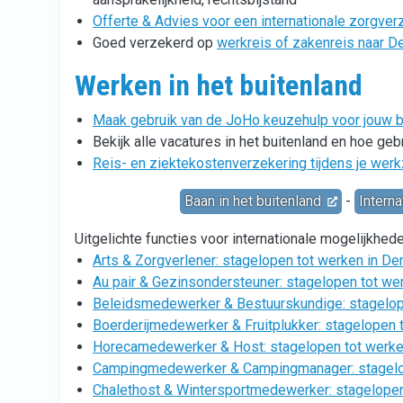
Offerte & Advies voor een internationale zorgver
Goed verzekerd op
werkreis of zakenreis naar 
Werken in het buitenland
Maak gebruik van de JoHo keuzehulp voor jouw ba
Bekijk alle vacatures in het buitenland en hoe ge
Reis- en ziektekostenverzekering tijdens je we
Baan in het buitenland
-
Interna
Uitgelichte functies voor internationale mogelijkhed
Arts & Zorgverlener: stagelopen tot werken in D
Au pair & Gezinsondersteuner: stagelopen tot w
Beleidsmedewerker & Bestuurskundige: stagelope
Boerderijmedewerker & Fruitplukker: stagelopen
Horecamedewerker & Host: stagelopen tot werk
Campingmedewerker & Campingmanager: stagelo
Chalethost & Wintersportmedewerker: stagelopen 