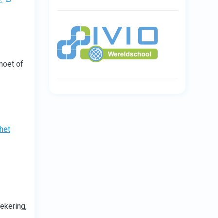
moet of
 het
ekering,