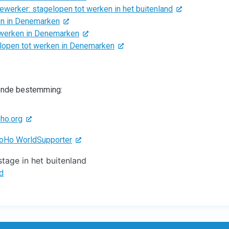
erker: stagelopen tot werken in het buitenland
ken in Denemarken
 werken in Denemarken
elopen tot werken in Denemarken
gende bestemming:
ho.org
JoHo WorldSupporter
tage in het buitenland
d