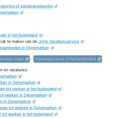
zekering of expatverzekering
Denemarken
an in het buitenland
bruik te maken van de
JoHo Vacatureservice
rkzaamheden in Denemarken
tionale stage
-
vrijwilligerswerk in het buitenland
en en vacatures:
enemarken
erken in Denemarken
n tot werken in het buitenland
 tot werken in Denemarken
en in Denemarken
pen tot werken in Denemarken
tot werken in het buitenland