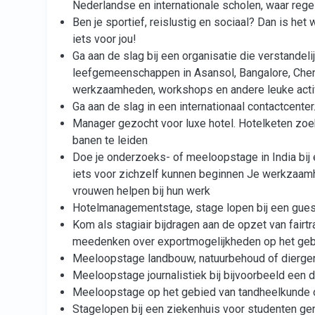
Nederlandse en internationale scholen, waar regel
Ben je sportief, reislustig en sociaal? Dan is he
iets voor jou!
Ga aan de slag bij een organisatie die verstande
leefgemeenschappen in Asansol, Bangalore, Chenn
werkzaamheden, workshops en andere leuke activ
Ga aan de slag in een internationaal contactcenter.
Manager gezocht voor luxe hotel. Hotelketen zoe
banen te leiden
Doe je onderzoeks- of meeloopstage in India bij e
iets voor zichzelf kunnen beginnen Je werkzaamh
vrouwen helpen bij hun werk
Hotelmanagementstage, stage lopen bij een gues
Kom als stagiair bijdragen aan de opzet van fairt
meedenken over exportmogelijkheden op het geb
Meeloopstage landbouw, natuurbehoud of dierg
Meeloopstage journalistiek bij bijvoorbeeld een 
Meeloopstage op het gebied van tandheelkunde 
Stagelopen bij een ziekenhuis voor studenten g