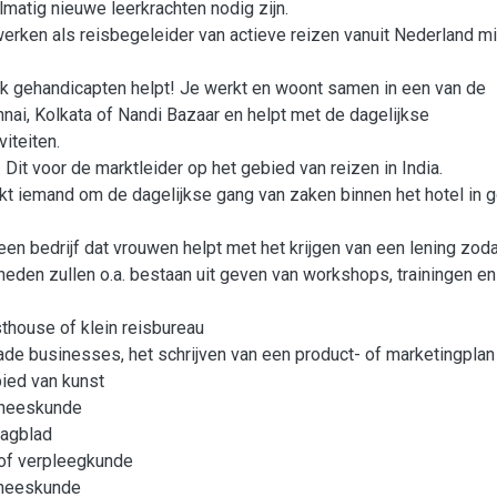
matig nieuwe leerkrachten nodig zijn.
t werken als reisbegeleider van actieve reizen vanuit Nederland m
lijk gehandicapten helpt! Je werkt en woont samen in een van de
ai, Kolkata of Nandi Bazaar en helpt met de dagelijkse
iteiten.
 Dit voor de marktleider op het gebied van reizen in India.
kt iemand om de dagelijkse gang van zaken binnen het hotel in 
en bedrijf dat vrouwen helpt met het krijgen van een lening zod
eden zullen o.a. bestaan uit geven van workshops, trainingen en
thouse of klein reisbureau
rade businesses, het schrijven van een product- of marketingplan
ied van kunst
eneeskunde
dagblad
of verpleegkunde
eneeskunde