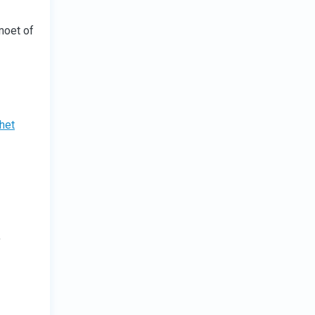
moet of
 het
,