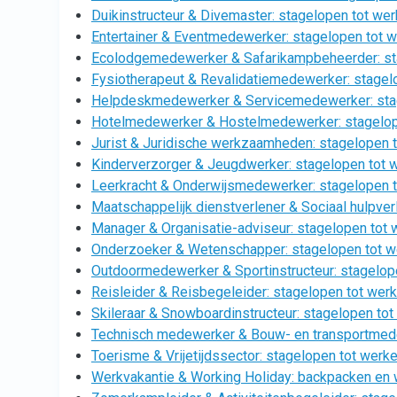
Duikinstructeur & Divemaster: stagelopen tot werk
Entertainer & Eventmedewerker: stagelopen tot we
Ecolodgemedewerker & Safarikampbeheerder: stag
Fysiotherapeut & Revalidatiemedewerker: stagelo
Helpdeskmedewerker & Servicemedewerker: stage
Hotelmedewerker & Hostelmedewerker: stagelope
Jurist & Juridische werkzaamheden: stagelopen t
Kinderverzorger & Jeugdwerker: stagelopen tot w
Leerkracht & Onderwijsmedewerker: stagelopen to
Maatschappelijk dienstverlener & Sociaal hulpverl
Manager & Organisatie-adviseur: stagelopen tot w
Onderzoeker & Wetenschapper: stagelopen tot w
Outdoormedewerker & Sportinstructeur: stagelope
Reisleider & Reisbegeleider: stagelopen tot werk 
Skileraar & Snowboardinstructeur: stagelopen tot
Technisch medewerker & Bouw- en transportmedew
Toerisme & Vrijetijdssector: stagelopen tot werke
Werkvakantie & Working Holiday: backpacken en w