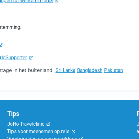
open tot werken in India
estemming:
rldSupporter
tage in het buitenland
Sri Lanka
Bangladesh
Pakistan
Tips
JoHo Travelclinic
J
Tips voor meenemen op reis
a
Voorbereiden op een wereldreis