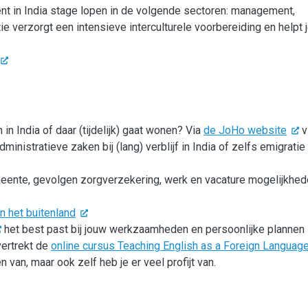
dent in India stage lopen in de volgende sectoren: management,
e verzorgt een intensieve interculturele voorbereiding en helpt j
in India of daar (tijdelijk) gaat wonen? Via
de JoHo website
v
inistratieve zaken bij (lang) verblijf in India of zelfs emigratie
meente, gevolgen zorgverzekering, werk en vacature mogelijkhed
in het buitenland
het best past bij jouw werkzaamheden en persoonlijke plannen
vertrekt de
online cursus Teaching English as a Foreign Language
n van, maar ook zelf heb je er veel profijt van.