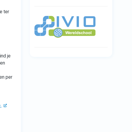
e ter
ind je
 en
en per
.