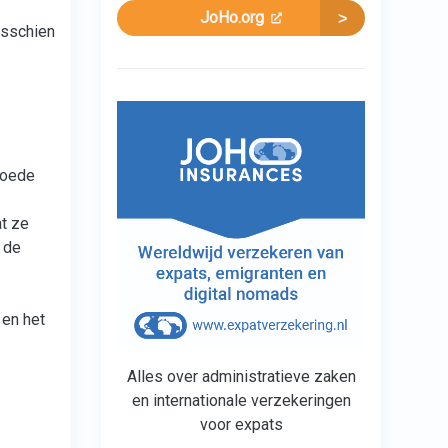
JoHo.org
isschien
goede
at ze
 de
 en het
Alles over administratieve zaken
en internationale verzekeringen
voor expats