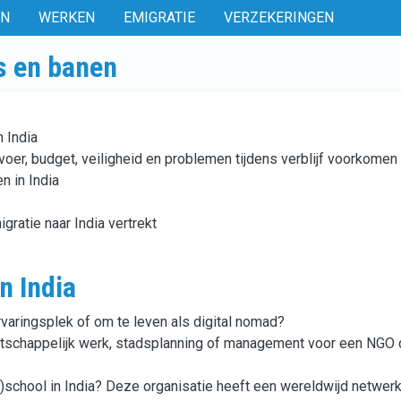
EN
WERKEN
EMIGRATIE
VERZEKERINGEN
s en banen
 India
rvoer, budget, veiligheid en problemen tijdens verblijf voorkomen
n in India
gratie naar India vertrekt
n India
ervaringsplek of om te leven als digital nomad?
tschappelijk werk, stadsplanning of management voor een NGO 
)school in India? Deze organisatie heeft een wereldwijd netwer