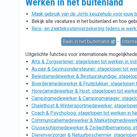
Werken in het buitenland
Maak gebruik van de JoHo keuzehulp voor jouw ba
Bekijk alle vacatures in het buitenland en hoe ge
Reis- en ziektekostenverzekering tijdens je wer
Baan in het buitenland
-
Interna
Uitgelichte functies voor internationale mogelijkhed
Arts & Zorgverlener: stagelopen tot werken in Ind
Au pair & Gezinsondersteuner: stagelopen tot wer
Beleidsmedewerker & Bestuurskundige: stagelope
Boerderijmedewerker & Fruitplukker: stagelopen t
Horecamedewerker & Host: stagelopen tot werken
Campingmedewerker & Campingmanager: stagelope
Chalethost & Wintersportmedewerker: stagelopen 
Coach & Psycholoog: stagelopen tot werken in he
Communicatiemedewerker & Marketingmedewerker:
Cruiseschipmedewerker & Zeiljachtbemanning: sta
Dierenverzorger & Natuurbeschermer: stagelopen 