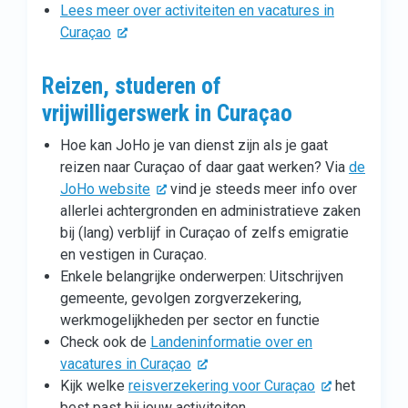
Lees meer over activiteiten en vacatures in
Curaçao
Reizen, studeren of
vrijwilligerswerk in Curaçao
Hoe kan JoHo je van dienst zijn als je gaat
reizen naar Curaçao of daar gaat werken? Via
de
JoHo website
vind je steeds meer info over
allerlei achtergronden en administratieve zaken
bij (lang) verblijf in Curaçao of zelfs emigratie
en vestigen in Curaçao.
Enkele belangrijke onderwerpen: Uitschrijven
gemeente, gevolgen zorgverzekering,
werkmogelijkheden per sector en functie
Check ook de
Landeninformatie over en
vacatures in Curaçao
Kijk welke
reisverzekering voor Curaçao
het
best past bij jouw activiteiten