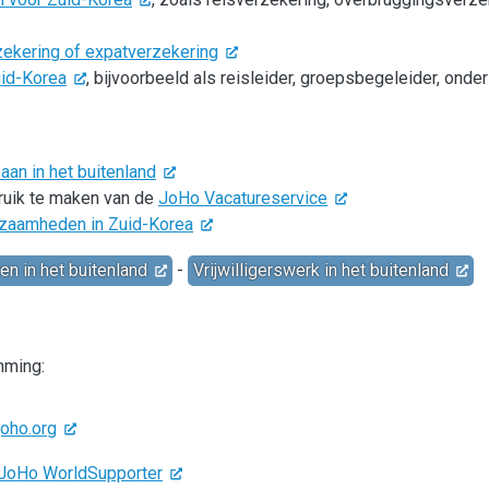
zekering of expatverzekering
uid-Korea
, bijvoorbeeld als reisleider, groepsbegeleider, onde
an in het buitenland
bruik te maken van de
JoHo Vacatureservice
rkzaamheden in Zuid-Korea
en in het buitenland
-
Vrijwilligerswerk in het buitenland
mming:
joho.org
p JoHo WorldSupporter