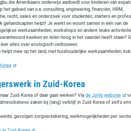
ongbu die Amerikaans onderwijs aanbiedt voor kinderen van expats
p het gebied van o.a. consulting, engineering, financiën, HRM,
ie, recht, sales en onderzoek voor studenten, starters en profes
lijk gehandicapten helpt! Je werkt en woont samen in één van de
gelijkse werkzaamheden, workshops en andere leuke activiteite
n verantwoord kweken en telen hoog in het vaandel heeft staan? 
 leer alles over ecologisch verbouwen.
e helpt mee op het land, met huishoudelijke werkzaamheden, ko
-Korea
igerswerk in Zuid-Korea
n naar Zuid-Korea of daar gaat werken? Via
de JoHo website
vi
ministratieve zaken bij (lang) verblijf in Zuid-Korea of zelfs emi
meente, gevolgen zorgverzekering, werkmogelijkheden per secto
s in Zuid-Korea