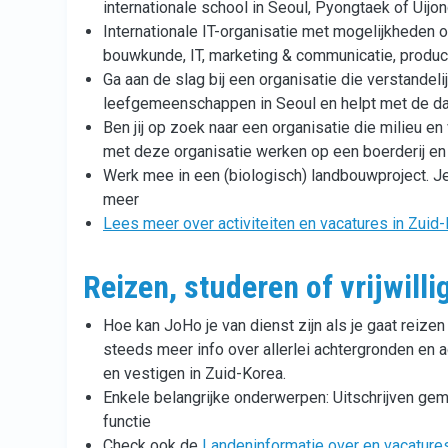
internationale school in Seoul, Pyongtaek of Uij
Internationale IT-organisatie met mogelijkheden o
bouwkunde, IT, marketing & communicatie, product
Ga aan de slag bij een organisatie die verstande
leefgemeenschappen in Seoul en helpt met de da
Ben jij op zoek naar een organisatie die milieu e
met deze organisatie werken op een boerderij en
Werk mee in een (biologisch) landbouwproject. J
meer
Lees meer over activiteiten en vacatures in Zuid
Reizen, studeren of vrijwill
Hoe kan JoHo je van dienst zijn als je gaat reize
steeds meer info over allerlei achtergronden en ad
en vestigen in Zuid-Korea.
Enkele belangrijke onderwerpen: Uitschrijven ge
functie
Check ook de
Landeninformatie over en vacature