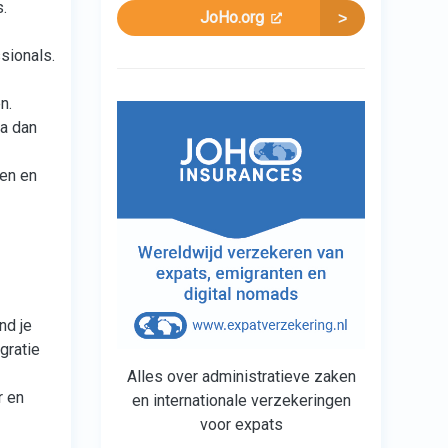
.
JoHo.org
sionals.
n.
Ga dan
ken en
nd je
gratie
Alles over administratieve zaken
r en
en internationale verzekeringen
voor expats