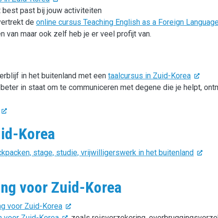
 best past bij jouw activiteiten
vertrekt de
online cursus Teaching English as a Foreign Language
n van maar ook zelf heb je er veel profijt van.
erblijf in het buitenland met een
taalcursus in Zuid-Korea
e beter in staat om te communiceren met degene die je helpt, ont
uid-Korea
packen, stage, studie, vrijwilligerswerk in het buitenland
ing voor Zuid-Korea
ng voor Zuid-Korea
n voor Zuid-Korea
, zoals reisverzekering, overbruggingsverze