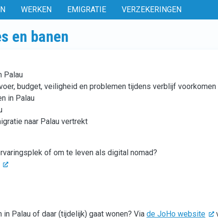
EN
WERKEN
EMIGRATIE
VERZEKERINGEN
es en banen
n Palau
rvoer, budget, veiligheid en problemen tijdens verblijf voorkomen
n in Palau
u
igratie naar Palau vertrekt
ervaringsplek of om te leven als digital nomad?
 in Palau of daar (tijdelijk) gaat wonen? Via
de JoHo website
v