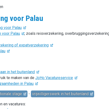
en
ing voor Palau
g voor Palau
n voor Palau
, zoals reisverzekering, overbruggingsverzekering
zekering of expatverzekering
alau
an in het buitenland
bruik te maken van de
JoHo Vacatureservice
kzaamheden in Palau
tionale stage
-
vrijwilligerswerk in het buitenland
en en vacatures: