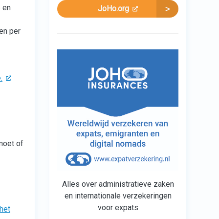
e en
JoHo.org
en per
.
moet of
Alles over administratieve zaken
en internationale verzekeringen
voor expats
 het