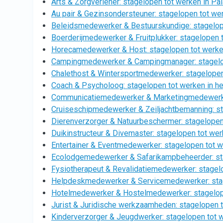
Arts & Zorgverlener: stagelopen tot werken in Pa
Au pair & Gezinsondersteuner: stagelopen tot wer
Beleidsmedewerker & Bestuurskundige: stagelope
Boerderijmedewerker & Fruitplukker: stagelopen t
Horecamedewerker & Host: stagelopen tot werke
Campingmedewerker & Campingmanager: stagelop
Chalethost & Wintersportmedewerker: stagelopen 
Coach & Psycholoog: stagelopen tot werken in he
Communicatiemedewerker & Marketingmedewerker:
Cruiseschipmedewerker & Zeiljachtbemanning: sta
Dierenverzorger & Natuurbeschermer: stagelopen 
Duikinstructeur & Divemaster: stagelopen tot werk
Entertainer & Eventmedewerker: stagelopen tot we
Ecolodgemedewerker & Safarikampbeheerder: stag
Fysiotherapeut & Revalidatiemedewerker: stagelo
Helpdeskmedewerker & Servicemedewerker: stage
Hotelmedewerker & Hostelmedewerker: stagelope
Jurist & Juridische werkzaamheden: stagelopen t
Kinderverzorger & Jeugdwerker: stagelopen tot 